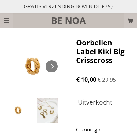
GRATIS VERZENDING BOVEN DE €75,-
Ga
direct
BE NOA
naar
de
hoofdinhoud
Oorbellen
Label Kiki Big
Crisscross
€ 10,00
€ 29,95
Uitverkocht
Colour: gold