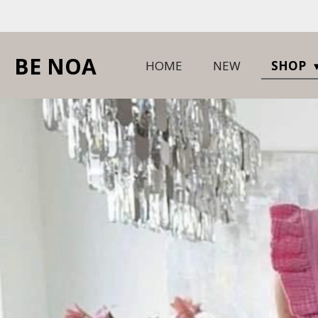
Ga
direct
naar
BE NOA
HOME
NEW
SHOP
de
hoofdinhoud