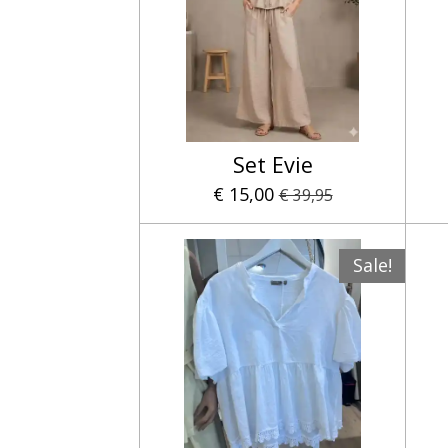
Set Evie
€ 15,00
€ 39,95
Sale!