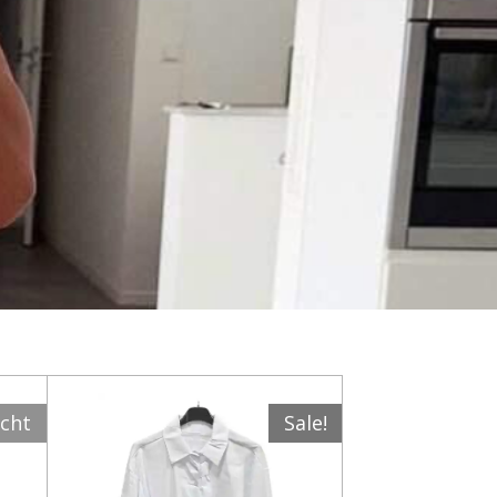
ocht
Sale!