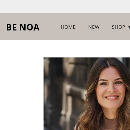
Ga
direct
naar
BE NOA
HOME
NEW
SHOP
de
hoofdinhoud