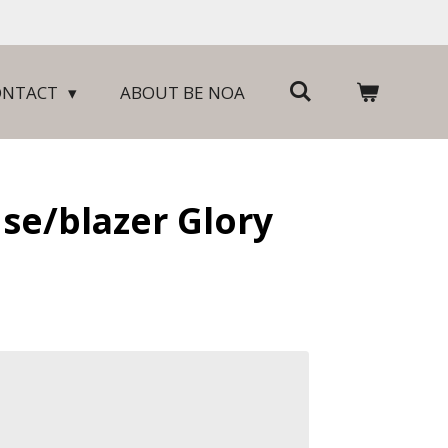
ONTACT
ABOUT BE NOA
use/blazer Glory