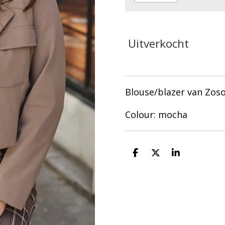
Uitverkocht
Blouse/blazer van Zoso
Colour: mocha
D
D
S
e
e
h
l
e
a
e
l
r
n
e