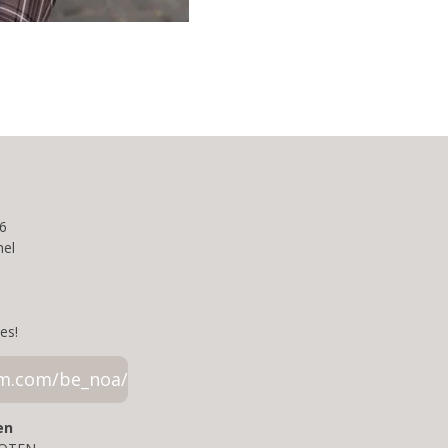
6
el
es!
am.com/be_noa/
en